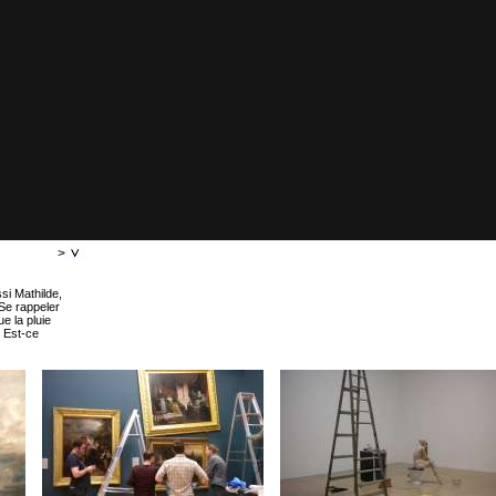
>
si Mathilde,
 Se rappeler
e la pluie
. Est-ce