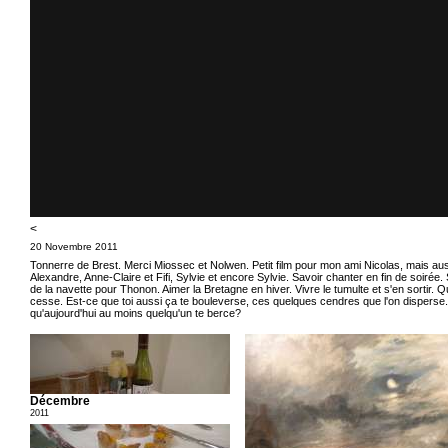
<
20 Novembre 2011
Tonnerre de Brest. Merci Miossec et Nolwen. Petit film pour mon ami Nicolas, mais aus
Alexandre, Anne-Claire et Fifi, Sylvie et encore Sylvie. Savoir chanter en fin de soirée.
de la navette pour Thonon. Aimer la Bretagne en hiver. Vivre le tumulte et s'en sortir. Qu
cesse. Est-ce que toi aussi ça te bouleverse, ces quelques cendres que l'on disperse
qu'aujourd'hui au moins quelqu'un te berce?
Décembre
2011