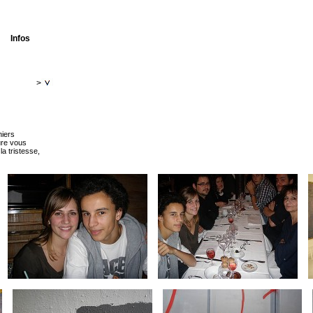
Infos
>
niers
ure vous
a tristesse,