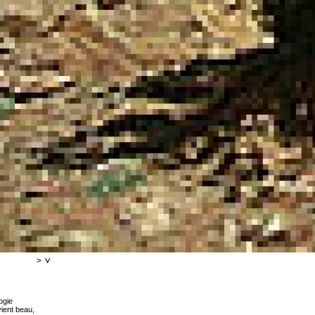
>
ogie
ient beau,