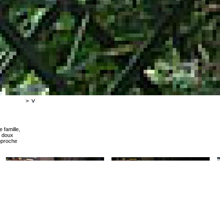
>
 famille,
e doux
approche